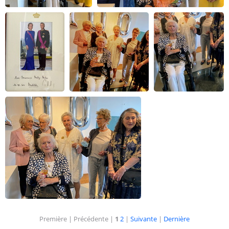
Première |
Précédente |
1
2
|
Suivante
|
Dernière