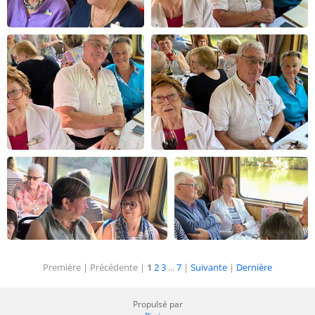
Première |
Précédente |
1
2
3
...
7
|
Suivante
|
Dernière
Propulsé par