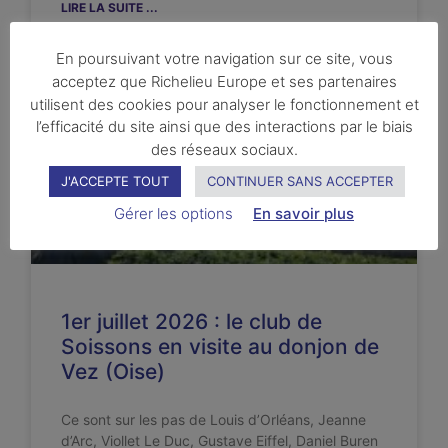
LIRE LA SUITE ...
En poursuivant votre navigation sur ce site, vous
acceptez que Richelieu Europe et ses partenaires
utilisent des cookies pour analyser le fonctionnement et
AUJOURD'HUI
l’efficacité du site ainsi que des interactions par le biais
des réseaux sociaux.
J'ACCEPTE TOUT
CONTINUER SANS ACCEPTER
Gérer les options
En savoir plus
1er juillet 2026 : le club de
Soissons en visite au donjon de
Vez (Oise)
Ce sont sur les pas de Louis d’Orléans, Jeanne
d’Arc, Viollet Le Duc, Gustave Eiffel, Daniel Buren