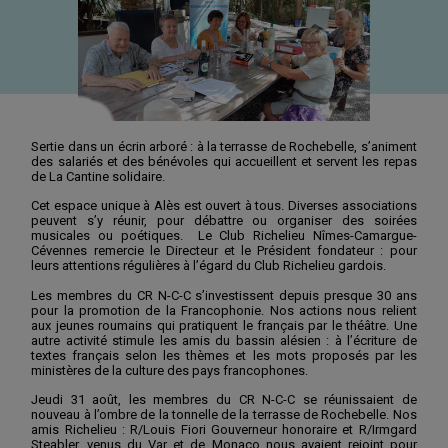
Sertie dans un écrin arboré : à la terrasse de Rochebelle, s’animent
des salariés et des bénévoles qui accueillent et servent les repas
de La Cantine solidaire.
Cet espace unique à Alès est ouvert à tous. Diverses associations
peuvent s’y réunir, pour débattre ou organiser des soirées
musicales ou poétiques. Le Club Richelieu Nîmes-Camargue-
Cévennes remercie le Directeur et le Président fondateur : pour
leurs attentions régulières à l’égard du Club Richelieu gardois.
Les membres du CR N-C-C s’investissent depuis presque 30 ans
pour la promotion de la Francophonie. Nos actions nous relient
aux jeunes roumains qui pratiquent le français par le théâtre. Une
autre activité stimule les amis du bassin alésien : à l’écriture de
textes français selon les thèmes et les mots proposés par les
ministères de la culture des pays francophones.
Jeudi 31 août, les membres du CR N-C-C se réunissaient de
nouveau à l’ombre de la tonnelle de la terrasse de Rochebelle. Nos
amis Richelieu : R/Louis Fiori Gouverneur honoraire et R/Irmgard
Steabler, venus du Var et de Monaco nous avaient rejoint pour