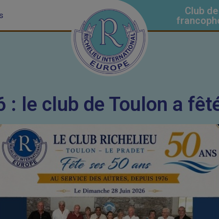
Club de
s
francoph
 : le club de Toulon a fê