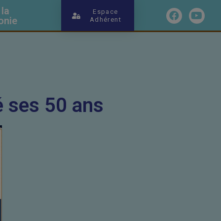
 la
Espace
onie
Adhérent
té ses 50 ans