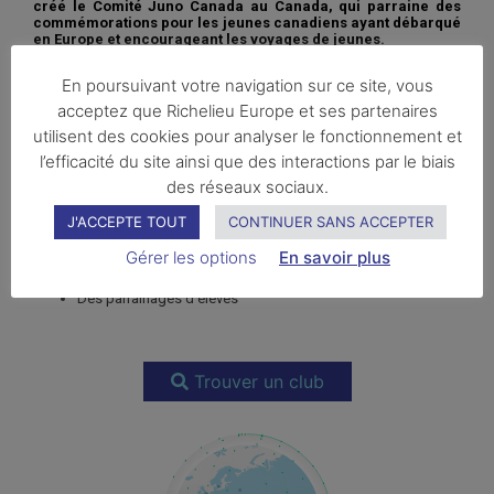
créé le Comité Juno Canada au Canada, qui parraine des
commémorations pour les jeunes canadiens ayant débarqué
en Europe et encourageant les voyages de jeunes.
En poursuivant votre navigation sur ce site, vous
acceptez que Richelieu Europe et ses partenaires
utilisent des cookies pour analyser le fonctionnement et
l’efficacité du site ainsi que des interactions par le biais
En Asie, Afrique, Caraïbes,
des réseaux sociaux.
Europe...
J'ACCEPTE TOUT
CONTINUER SANS ACCEPTER
Gérer les options
En savoir plus
Des soutiens à des écoles et des festivals de théâtre
francophone
Des parrainages d’élèves
Trouver un club