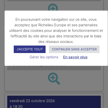
En poursuivant votre navigation sur ce site, vous
Tournai
acceptez que Richelieu Europe et ses partenaires
utilisent des cookies pour analyser le fonctionnement et
l’efficacité du site ainsi que des interactions par le biais
vendredi 16 octobre 2026
des réseaux sociaux.
Sambre & Meuse / CHARLEROI
J'ACCEPTE TOUT
CONTINUER SANS ACCEPTER
Gérer les options
En savoir plus
Thérèse Goffart nous parlera de son dernier livre "
Personne ne m'empêchera d'être "
vendredi 23 octobre 2026
à 18:30