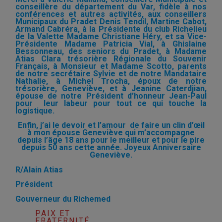
conseillère du département du Var, fidèle à nos
conférences et autres activités, aux conseillers
Municipaux du Pradet Denis Tendil, Martine Cabot,
Armand Cabréra, à la Présidente du club Richelieu
de la Valette Madame Christiane Héry, et sa Vice-
Présidente Madame Patricia Vial, à Ghislaine
Bessonneau, des seniors du Pradet, à Madame
Atias Clara trésorière Régionale du Souvenir
Français, à Monsieur et Madame Scotto, parents
de notre secrétaire Sylvie et de notre Mandataire
Nathalie, à Michel Trocha, époux de notre
trésorière, Geneviève, et à Jeanine Caterdjian,
épouse de notre Président d’honneur Jean-Paul
pour leur labeur pour tout ce qui touche la
logistique.
Enfin, j’ai le devoir et l’amour de faire un clin d’œil
à mon épouse Geneviève qui m’accompagne
depuis l’âge 18 ans pour le meilleur et pour le pire
depuis 50 ans cette année. Joyeux Anniversaire
Geneviève.
R/Alain Atias
Président
Gouverneur du Richemed
PAIX ET
FRATERNITÉ