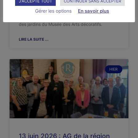
J'ACCEPTE TOUT
CONTINUER SANS ACCEPTER
Comme chaque année, le club de Namur a
Gérer les options
En savoir plus
organisé, en collaboration avec la Ville de Namur,
deux soirées théâtrales dans le splendide décor
des jardins du Musée des Arts décoratifs.
LIRE LA SUITE ...
HIER
13 juin 2026 : AG de la région