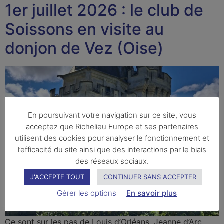
1er juillet 2026 : le club de
Soissons en visite au
donjon de Vez (Oise)
En poursuivant votre navigation sur ce site, vous
acceptez que Richelieu Europe et ses partenaires
utilisent des cookies pour analyser le fonctionnement et
l’efficacité du site ainsi que des interactions par le biais
des réseaux sociaux.
J'ACCEPTE TOUT
CONTINUER SANS ACCEPTER
Gérer les options
En savoir plus
Ce sont sur les pas de Louis d’Orléans, Jeanne d’Arc,