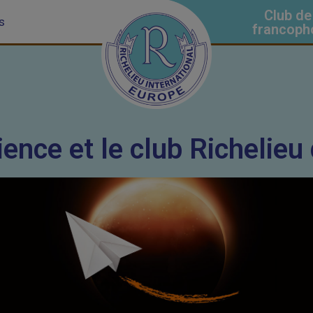
Club de
s
francoph
ience et le club Richelie