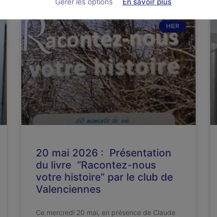
Gérer les options
En savoir plus
HIER
20 mai 2026 : Présentation
du livre “Racontez-nous
votre histoire” par le club de
Valenciennes
Ce mercredi 20 mai, en présence de Claude