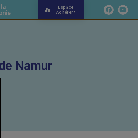
 la
Espace
onie
Adhérent
u de Namur