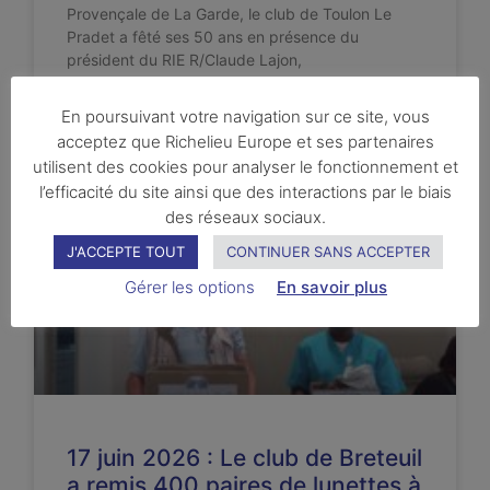
Provençale de La Garde, le club de Toulon Le
Pradet a fêté ses 50 ans en présence du
président du RIE R/Claude Lajon,
LIRE LA SUITE ...
En poursuivant votre navigation sur ce site, vous
acceptez que Richelieu Europe et ses partenaires
utilisent des cookies pour analyser le fonctionnement et
l’efficacité du site ainsi que des interactions par le biais
des réseaux sociaux.
HIER
J'ACCEPTE TOUT
CONTINUER SANS ACCEPTER
Gérer les options
En savoir plus
17 juin 2026 : Le club de Breteuil
a remis 400 paires de lunettes à