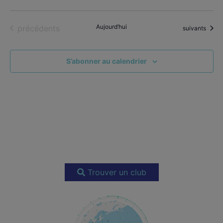
Évènements
Aujourd’hui
précédents
Évènements
suivants
S’abonner au calendrier
Trouver un club