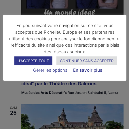
En poursuivant votre navigation sur ce site, vous
acceptez que Richelieu Europe et ses partenaires
utilisent des cookies pour analyser le fonctionnement et
l’efficacité du site ainsi que des interactions par le biais
des réseaux sociaux.
J'ACCEPTE TOUT
CONTINUER SANS ACCEPTER
vendredi 24 juillet
-
samedi 25 juillet
Gérer les options
En savoir plus
NAMUR / Spectacle en plein air “Un monde
idéal” par le Théâtre des Galeries
Musée des Arts Décoratifs
Rue Joseph Saintraint 5, Namur
SAM
25