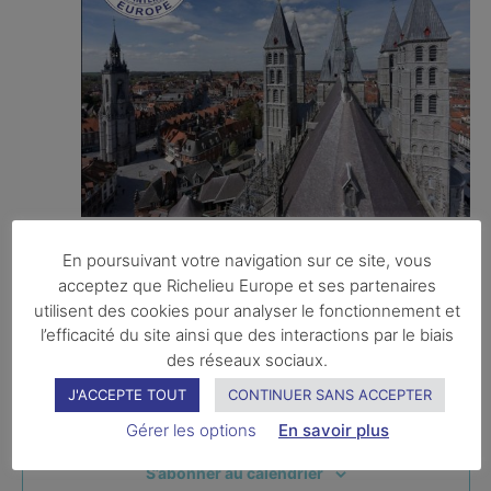
vendredi 9 octobre
-
dimanche 11 octobre
En poursuivant votre navigation sur ce site, vous
Congrès du Richelieu International Europe
acceptez que Richelieu Europe et ses partenaires
utilisent des cookies pour analyser le fonctionnement et
Hôtel Hemera
Place Saint Pierre 2, 7500 Tournai
l’efficacité du site ainsi que des interactions par le biais
des réseaux sociaux.
J'ACCEPTE TOUT
CONTINUER SANS ACCEPTER
Aujourd’hui
Évènements
suivants
Évènements
précédents
Gérer les options
En savoir plus
S’abonner au calendrier