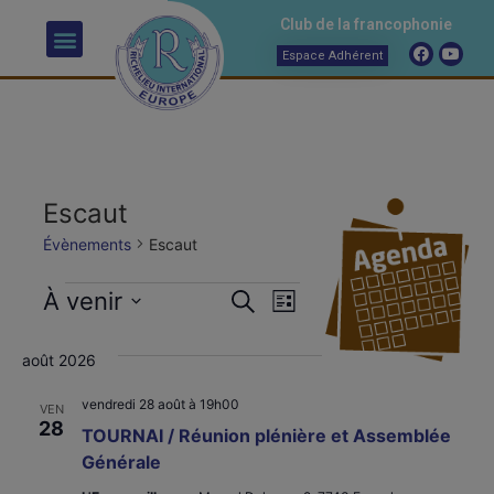
Club de la francophonie
Espace Adhérent
Escaut
Évènements
Escaut
Recherche
Navigation
À venir
Recherche
Liste
Sélectionnez
de
et
une
août 2026
date.
vues
navigation
Évènement
vendredi 28 août à 19h00
VEN
de
28
TOURNAI / Réunion plénière et Assemblée
Générale
vues