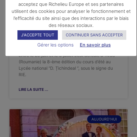
acceptez que Richelieu Europe et ses partenaires
utilisent des cookies pour analyser le fonctionnement et
l’efficacité du site ainsi que des interactions par le biais
des réseaux sociaux.
Du 29 juin au 3 juillet 2026 :
J'ACCEPTE TOUT
CONTINUER SANS ACCEPTER
cours d’été à Arad (Roumanie)
Gérer les options
En savoir plus
Entre le 29 juin et le 3 juillet s’est déroulé à Arad
(Roumanie) la 8-ème édition du cours d’été au
Lycée national “D. Țichindeal “, sous le signe du
RIE.
LIRE LA SUITE ...
AUJOURD'HUI