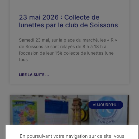
23 mai 2026 : Collecte de
lunettes par le club de Soissons
Samedi 23 mai, sur la place du marché, les « R »
de Soissons se sont relayés de 8 h à 18 h à
l’occasion de leur 15è collecte de lunettes (une
tous
LIRE LA SUITE ...
AUJOURD'HUI
En poursuivant votre navigation sur ce site, vous