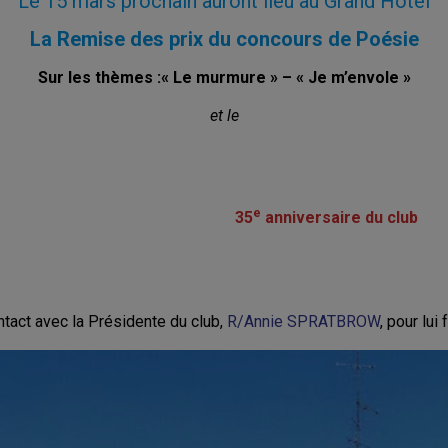
Le 15 mars prochain auront lieu au Grand Hôtel
La Remise des prix du concours de Poésie
Sur les thèmes :« Le murmure » – « Je m’envole »
et le
e
35
anniversaire du club
tact avec la Présidente du club,
R/Annie SPRATBROW
, pour lui 