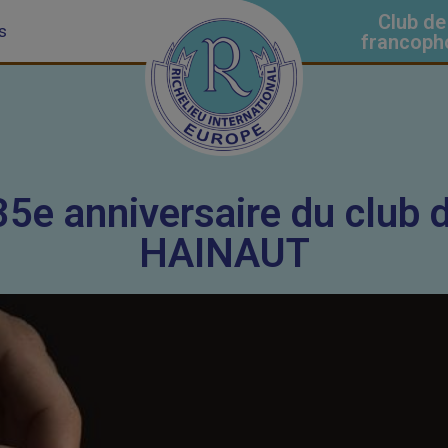
Club de
s
francoph
5e anniversaire du club 
HAINAUT