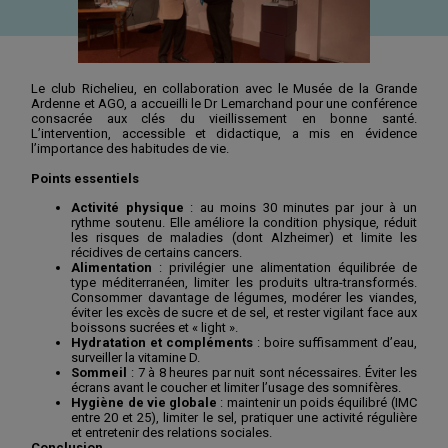
Le club Richelieu, en collaboration avec le Musée de la Grande
Ardenne et AGO, a accueilli le Dr Lemarchand pour une conférence
consacrée aux clés du vieillissement en bonne santé.
L’intervention, accessible et didactique, a mis en évidence
l’importance des habitudes de vie.
Points essentiels
Activité physique
: au moins 30 minutes par jour à un
rythme soutenu. Elle améliore la condition physique, réduit
les risques de maladies (dont Alzheimer) et limite les
récidives de certains cancers.
Alimentation
: privilégier une alimentation équilibrée de
type méditerranéen, limiter les produits ultra-transformés.
Consommer davantage de légumes, modérer les viandes,
éviter les excès de sucre et de sel, et rester vigilant face aux
boissons sucrées et « light ».
Hydratation et compléments
: boire suffisamment d’eau,
surveiller la vitamine D.
Sommeil
: 7 à 8 heures par nuit sont nécessaires. Éviter les
écrans avant le coucher et limiter l’usage des somnifères.
Hygiène de vie globale
: maintenir un poids équilibré (IMC
entre 20 et 25), limiter le sel, pratiquer une activité régulière
et entretenir des relations sociales.
Conclusion