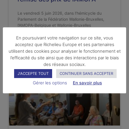
Le vendredi 5 juin 2026, dans l’hémicycle du
Parlement de la Fédération Wallonie-Bruxelles,
l’AMOPA-Belgique et Wallonie-Bruxelles
Enseignement (WBE) ont remis à 46 lauréates et
lauréats, les prix des concours d’expression
En poursuivant votre navigation sur ce site, vous
acceptez que Richelieu Europe et ses partenaires
utilisent des cookies pour analyser le fonctionnement et
LIRE LA SUITE ...
l’efficacité du site ainsi que des interactions par le biais
des réseaux sociaux.
J'ACCEPTE TOUT
CONTINUER SANS ACCEPTER
AUJOURD'HUI
Gérer les options
En savoir plus