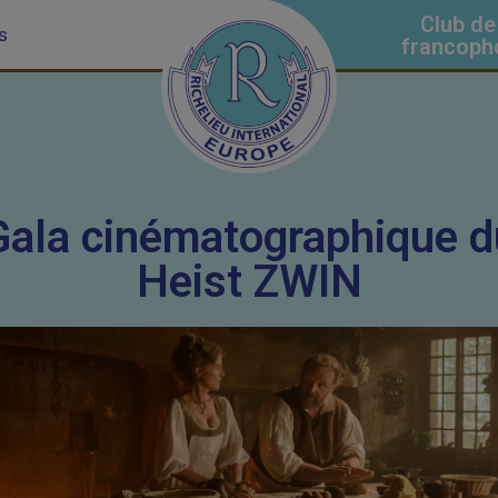
Club de
s
francoph
 Gala cinématographique d
Heist ZWIN