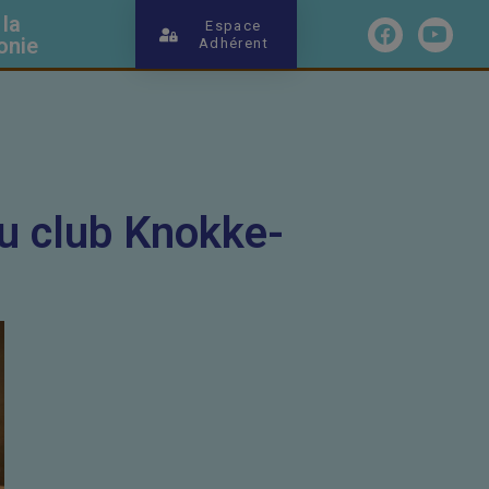
 la
Espace
onie
Adhérent
u club Knokke-