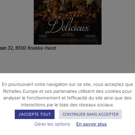
laan 32, 8300 Knokke-Heist
En poursuivant votre navigation sur ce site, vous acceptez que
Richelieu Europe et ses partenaires utilisent des cookies pour
analyser le fonctionnement et l’efficacité du site ainsi que des
Vous pourriez également apprécier
interactions par le biais des réseaux sociaux.
J'ACCEPTE TOUT
CONTINUER SANS ACCEPTER
Gérer les options
En savoir plus
HIER