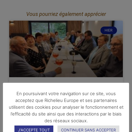
Vous pourriez également apprécier
HIER
12 juin 2026 : AG au club de
En poursuivant votre navigation sur ce site, vous
acceptez que Richelieu Europe et ses partenaires
Charleroi, suivie d’une
utilisent des cookies pour analyser le fonctionnement et
conférence par M. Pascal
l’efficacité du site ainsi que des interactions par le biais
Lorent
des réseaux sociaux.
J'ACCEPTE TOUT
CONTINUER SANS ACCEPTER
Le vendredi 12 juin s’est tenue l’AGO de notre