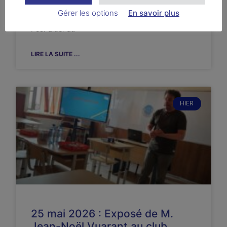
club. Comme de bien entendu dans la joie, le
Gérer les options
En savoir plus
bonne humeur et surtout, la paix et la fraternité.
Pour aider au
LIRE LA SUITE ...
HIER
25 mai 2026 : Exposé de M.
Jean-Noël Vuarant au club