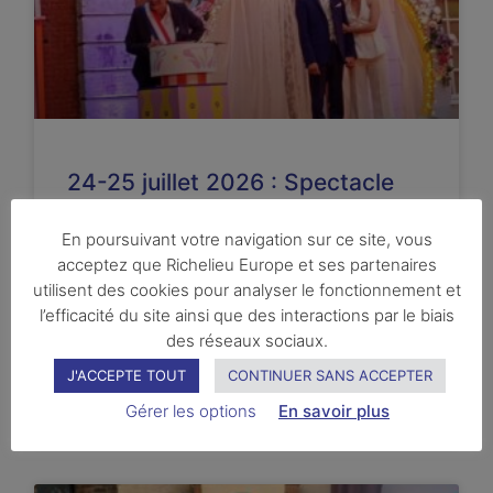
24-25 juillet 2026 : Spectacle
en plein air à Namur par le
Théâtre des Galeries
En poursuivant votre navigation sur ce site, vous
acceptez que Richelieu Europe et ses partenaires
utilisent des cookies pour analyser le fonctionnement et
Comme chaque année, le club de Namur a
organisé, en collaboration avec la Ville de Namur,
l’efficacité du site ainsi que des interactions par le biais
deux soirées théâtrales dans le splendide décor
des réseaux sociaux.
des jardins du Musée des Arts décoratifs.
J'ACCEPTE TOUT
CONTINUER SANS ACCEPTER
Gérer les options
En savoir plus
LIRE LA SUITE ...