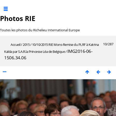
Photos RIE
Toutes les photos du Richelieu International Europe
10/287
Accueil
/
2015
/
10/10/2015 RIE Mons-Remise du PLRF à Katrina
IMG2016-06-
Kalda par S.A.R.la Princesse Léa de Belgique
/
1506.34.06