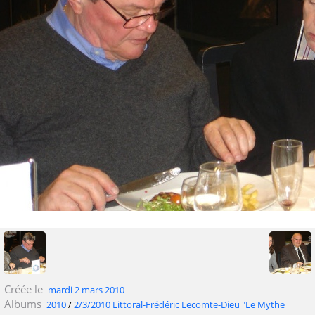
Créée le
mardi 2 mars 2010
Albums
2010
/
2/3/2010 Littoral-Frédéric Lecomte-Dieu "Le Mythe