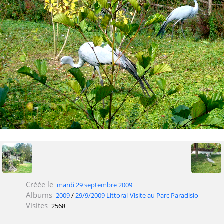
Créée le
mardi 29 septembre 2009
Albums
2009
/
29/9/2009 Littoral-Visite au Parc Paradisio
Visites
2568