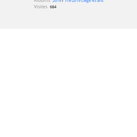
2019
/
7/9/2019 Liège 45 ans
Visites
684