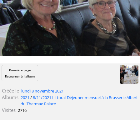
Première page
Retourner à l'album
Créée le
lundi 8 novembre 2021
Albums
2021
/
8/11/2021 Littoral-Déjeuner mensuel à la Brasserie Albert
du Thermae Palace
Visites
2716