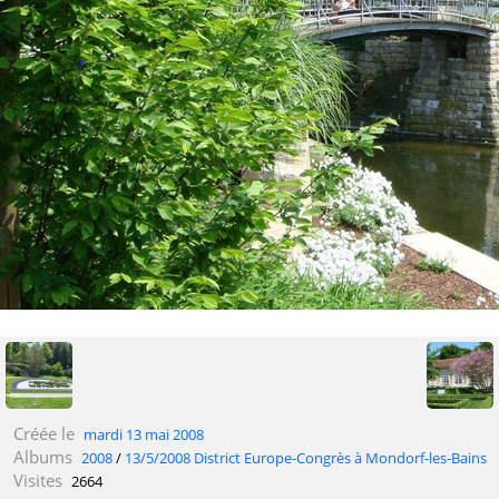
Créée le
mardi 13 mai 2008
Albums
2008
/
13/5/2008 District Europe-Congrès à Mondorf-les-Bains
Visites
2664